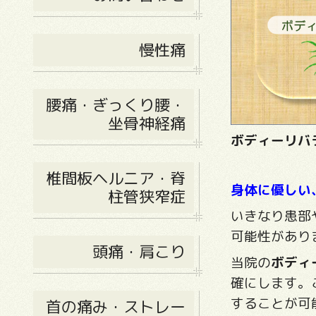
慢性痛
腰痛・ぎっくり腰・
坐骨神経痛
ボディーリバ
椎間板ヘルニア・脊
身体に優しい
柱管狭窄症
いきなり患部
可能性があり
頭痛・肩こり
当院の
ボディ
確にします。
することが可
首の痛み・ストレー