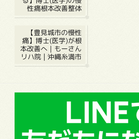
る】博士(医学)の慢
性痛根本改善整体
【豊見城市の慢性
痛】博士(医学)が根
本改善へ｜もーさん
リハ院 | 沖縄糸満市