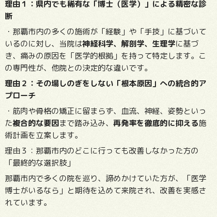
理由１：県内でも稀有な「博士（医学）」による精密な診
断
・那覇市内の多くの施術が「経験」や「手技」に基づいて
いるのに対し、当院は
神経科学、解剖学、生理学
に基づ
き、痛みの原因を「医学的根拠」を持って特定します。こ
の専門性が、他院との決定的な違いです。
理由２：その場しのぎをしない「根本原因」への統合的ア
プローチ
・筋肉や骨格の矯正に留まらず、血流、神経、姿勢といっ
た
複合的な要因
まで踏み込み、
再発率を徹底的に抑える
施
術計画を立案します。
理由３：那覇市内のどこに行っても改善しなかった方の
「最終的な選択肢」
那覇市内で多くの院を巡り、諦めかけていた方が、「医学
博士がいるなら」と期待を込めて来院され、改善を実感さ
れています。