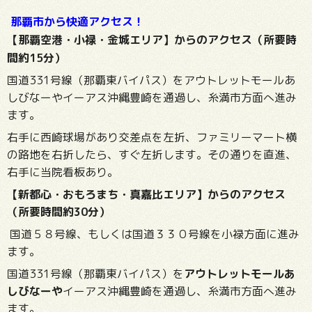
那覇市から快適アクセス！
【那覇空港・小禄・金城エリア】からのアクセス（所要時
間約15分）
国道331号線（那覇東バイパス）をアウトレットモールあ
しびなーやイーアス沖縄豊崎を通過し、糸満市方面へ進み
ます。
右手に西崎球場があり交差点を左折、ファミリーマート横
の路地を右折したら、すぐ左折します。その通りを直進、
右手に当院看板あり。
【新都心・おもろまち・真嘉比エリア】からのアクセス
（所要時間約30分）
国道５８号線、もしくは国道３３０号線を小禄方面に進み
ます。
国道331号線（那覇東バイパス）を
アウトレットモールあ
しびなーや
イーアス沖縄豊崎を通過し、糸満市方面へ進み
ます。