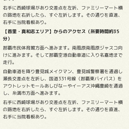
右手に西崎球場があり交差点を左折、ファミリーマート横
の路地を右折したら、すぐ左折します。その通りを直進、
右手に当院看板あり。
【首里・真和志エリア】からのアクセス（所要時間約35
分）
那覇市民体育館方面へ進みます。南風原南風原ジャスコ向
けに進みます。そして那覇空港自動車道に入り名嘉地まで
走行。
自動車道を降り豊見城メイクマン、豊見城警察署を通過し
瀬長交差点を左折し、国道331号線（那覇東バイパス）を
アウトレットモールあしびなーやイーアス沖縄豊崎を通過
し、糸満市方面へ進みます。
右手に西崎球場があり交差点を左折、ファミリーマート横
の路地を右折したら、すぐ左折します。その通りを直進、
右手に当院看板あり。