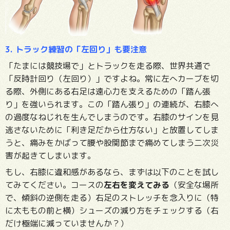
3. トラック練習の「左回り」も要注意
「たまには競技場で」とトラックを走る際、世界共通で
「反時計回り（左回り）」ですよね。常に左へカーブを切
る際、外側にある右足は遠心力を支えるための「踏ん張
り」を強いられます。この「踏ん張り」の連続が、右膝へ
の過度なねじれを生んでしまうのです。右膝のサインを見
逃さないために「利き足だから仕方ない」と放置してしま
うと、痛みをかばって腰や股関節まで痛めてしまう二次災
害が起きてしまいます。
もし、右膝に違和感があるなら、まずは以下のことを試し
てみてください。コースの
左右を変えてみる
（安全な場所
で、傾斜の逆側を走る）右足のストレッチを念入りに（特
に太ももの前と横）シューズの減り方をチェックする（右
だけ極端に減っていませんか？）