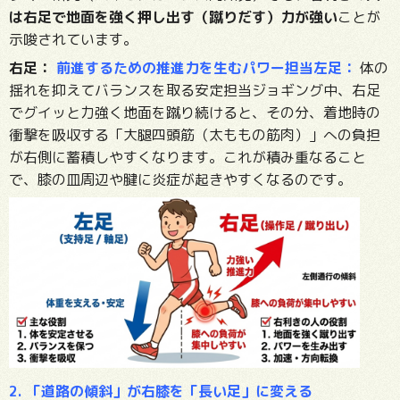
は右足で地面を強く押し出す（蹴りだす）力が強い
ことが
示唆されています。
右足：
前進するための推進力を生むパワー担当左足：
体の
揺れを抑えてバランスを取る安定担当ジョギング中、右足
でグイッと力強く地面を蹴り続けると、その分、着地時の
衝撃を吸収する「大腿四頭筋（太ももの筋肉）」への負担
が右側に蓄積しやすくなります。これが積み重なること
で、膝の皿周辺や腱に炎症が起きやすくなるのです。
2. 「道路の傾斜」が右膝を「長い足」に変える