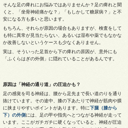
そんな
足の痺れにお悩みではありませんか？足の痺れと聞
くと、「坐骨神経痛かな？」「もしかして糖尿病？」と不
安になる方も多いと思います
。
もちろん
、それらが原因の場合もありますが、検査をして
も特に異常が見当たらない、あるいは湿布や薬でもなかな
か改善しないというケースも少なくありません
。
実は
、そういった足首から下の痺れの原因が、意外に
も
「
ふくらはぎの外側
」に
隠れていることがあるんです
。
原因
は「神経の通り道」の圧迫かも
？
足
の感覚を司る神経は、腰から足先まで長い道のりを通り
抜けています。その途中、膝の下あたりで神経が筋肉や膜
に挟まりやすいポイントがあります。特に
下腿（膝から
下）の外側
には、足の甲や指先へとつながる神経が走って
います。ここがガチガチに硬くなっていると、神経が圧迫