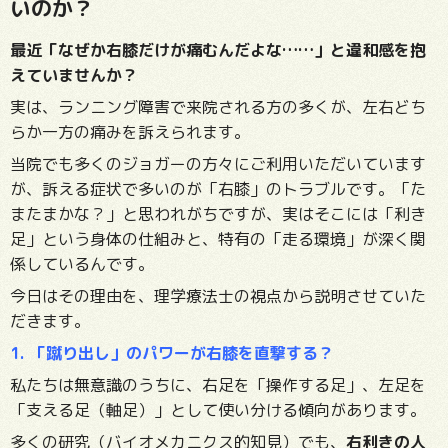
いのか？
最近「なぜか右膝だけが痛むんだよな……」と違和感を抱
えていませんか？
実は、ランニング障害で来院される方の多くが、左右どち
らか一方の痛みを訴えられます。
当院でも多くのジョガーの方々にご利用いただいています
が、訴える症状で多いのが「右膝」のトラブルです。「た
またまかな？」と思われがちですが、実はそこには「利き
足」という身体の仕組みと、特有の「走る環境」が深く関
係しているんです。
今日はその理由を、理学療法士の視点から説明させていた
だきます。
1. 「蹴り出し」のパワーが右膝を直撃する？
私たちは無意識のうちに、右足を「操作する足」、左足を
「支える足（軸足）」として使い分ける傾向があります。
多くの研究（バイオメカニクス的知見）でも、
右利きの人