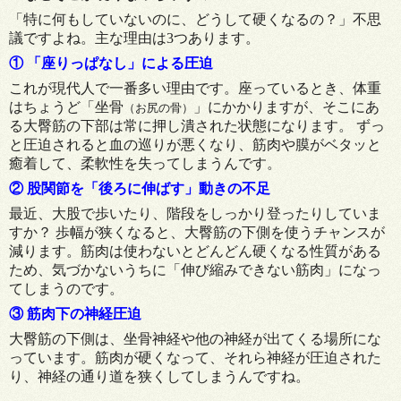
「特に何もしていないのに、どうして硬くなるの？」不思
議ですよね。主な理由は3つあります。
① 「座りっぱなし」による圧迫
これが現代人で一番多い理由です。座っているとき、体重
はちょうど「坐骨
」にかかりますが、そこにあ
（お尻の骨）
る大臀筋の下部は常に押し潰された状態になります。 ずっ
と圧迫されると血の巡りが悪くなり、筋肉や膜がベタッと
癒着して、柔軟性を失ってしまうんです。
② 股関節を「後ろに伸ばす」動きの不足
最近、大股で歩いたり、階段をしっかり登ったりしていま
すか？ 歩幅が狭くなると、大臀筋の下側を使うチャンスが
減ります。筋肉は使わないとどんどん硬くなる性質がある
ため、気づかないうちに「伸び縮みできない筋肉」になっ
てしまうのです。
③ 筋肉下の神経圧迫
大臀筋の下側は、坐骨神経や他の神経が出てくる場所にな
っています。筋肉が硬くなって、それら神経が圧迫された
り、神経の通り道を狭くしてしまうんですね。