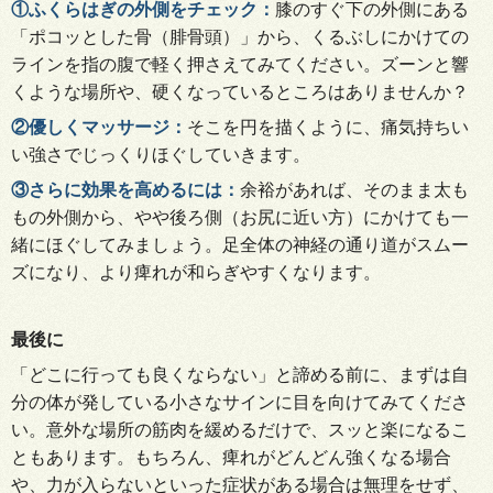
①
ふくら
はぎの外側を
チェック
：
膝
のすぐ下の外側にある
「ポコッとした骨（腓骨頭）」から、くるぶしにかけての
ラインを指の腹で軽く押さえてみてください。ズーンと響
くような場所や、硬くなっているところはありませんか
？
②
優しくマッサージ
：
そこ
を円を描くように、痛気持ちい
い強さでじっくりほぐしていきます
。
③
さらに
効果を高めるに
は
：
余裕
があれば、その
まま太も
も
の外側から、やや後ろ側（お尻に近い方
）に
かけても一
緒にほぐしてみましょう。足全体の神経の通り道がスムー
ズになり、より痺れが和らぎやすくなります
。
最後に
「
どこに行っても良くならない」と諦める前に、まずは自
分の体が発している小さなサインに目を向けてみてくださ
い。意外な場所の筋肉を緩めるだけで、スッと楽になるこ
ともあります。もちろん、痺れがどんどん強くなる場合
や、力が入らないといった症状がある場合は無理をせず、