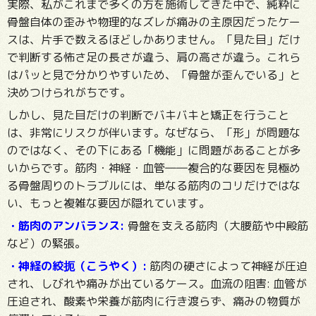
実際、私がこれまで多くの方を施術してきた中で、純粋に
骨盤自体の歪みや物理的なズレが痛みの主原因だったケー
スは、片手で数えるほどしかありません。「見た目」だけ
で判断する怖さ足の長さが違う、肩の高さが違う。これら
はパッと見で分かりやすいため、「骨盤が歪んでいる」と
決めつけられがちです。
しかし、見た目だけの判断でバキバキと矯正を行うこと
は、非常にリスクが伴います。なぜなら、「形」が問題な
のではなく、その下にある「機能」に問題があることが多
いからです。筋肉・神経・血管――複合的な要因を見極め
る骨盤周りのトラブルには、単なる筋肉のコリだけではな
い、もっと複雑な要因が隠れています。
・筋肉のアンバランス:
骨盤を支える筋肉（大腰筋や中殿筋
など）の緊張。
・神経の絞扼（こうやく）:
筋肉の硬さによって神経が圧迫
され、しびれや痛みが出ているケース。血流の阻害: 血管が
圧迫され、酸素や栄養が筋肉に行き渡らず、痛みの物質が