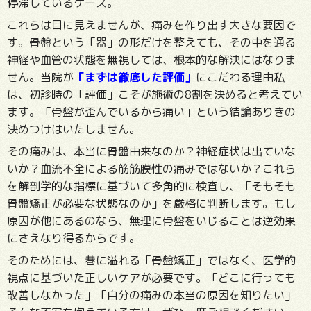
停滞しているケース。
これらは目に見えませんが、痛みを作り出す大きな要因で
す。骨盤という「器」の形だけを整えても、その中を通る
神経や血管の状態を無視しては、根本的な解決にはなりま
せん。
当院が
「まずは徹底した評価」
にこだわる理由私
は、初診時の「評価」こそが施術の8割を決めると考えてい
ます。「骨盤が歪んでいるから痛い」という結論ありきの
決めつけはいたしません。
その痛みは、本当に骨盤由来なのか？神経症状は出ていな
いか？血流不全による筋筋膜性の痛みではないか？これら
を解剖学的な指標に基づいて多角的に検査し、「そもそも
骨盤矯正が必要な状態なのか」を厳格に判断します。もし
原因が他にあるのなら、無理に骨盤をいじることは逆効果
にさえなり得るからです。
そのためには、巷に溢れる「骨盤矯正」ではなく、医学的
視点に基づいた正しいケアが必要です。「どこに行っても
改善しなかった」「自分の痛みの本当の原因を知りたい」