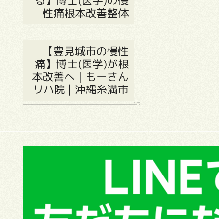
る】博士(医学)の慢
性痛根本改善整体
【豊見城市の慢性
痛】博士(医学)が根
本改善へ｜もーさん
リハ院 | 沖縄糸満市