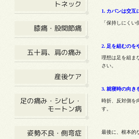
トネック
1. カバンは交
「保持しにくい
膝痛・股関節痛
2. 足を組むの
五十肩、肩の痛み
理想は足を組ま
さい。
産後ケア
3. 就寝時の向
足の痛み・シビレ・
時折、反対側を
モートン病
す。
姿勢不良・側弯症
最後に、根本的