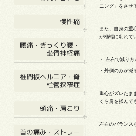
ニング」をさせ
慢性痛
また、自身の重
が極端に削れて
腰痛・ぎっくり腰・
坐骨神経痛
・ 左右で減り
・外側のみが減
椎間板ヘルニア・脊
柱管狭窄症
重心がズレたま
くら肩を揉んで
頭痛・肩こり
左右のバランス
首の痛み・ストレー