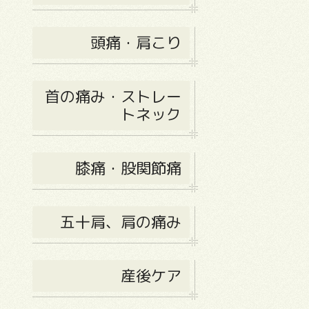
頭痛・肩こり
首の痛み・ストレー
トネック
膝痛・股関節痛
五十肩、肩の痛み
産後ケア