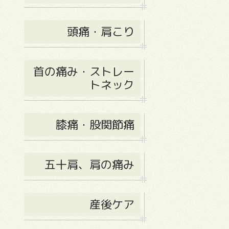
頭痛・肩こり
首の痛み・ストレー
トネック
膝痛・股関節痛
五十肩、肩の痛み
産後ケア