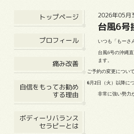
2026年05月3
トップページ
台風6号
プロフィール
いつも「もーさ
台風6号の沖縄
ます。
痛み改善
ご予約の変更について
6
月
2
日（火）以降に
自信をもってお勧め
する理由
非常に強い勢力
ボディーリバランス
セラピーとは