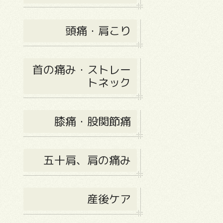
頭痛・肩こり
首の痛み・ストレー
トネック
膝痛・股関節痛
五十肩、肩の痛み
産後ケア